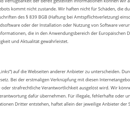
t und Verfügbarkeit der bereit gestellten Informationen können wir
ebots kommt nicht zustande. Wir haften nicht für Schäden, die du
rschriften des § 839 BGB (Haftung bei Amtspflichtverletzung) eins
oftware oder der Installation oder Nutzung von Software verursac
 Informationen, die in den Anwendungsbereich der Europäischen Di
igkeit und Aktualität gewährleistet.
inks“) auf die Webseiten anderer Anbieter zu unterscheiden. Dur
setz. Bei der erstmaligen Verknüpfung mit diesen Internetangebo
e oder strafrechtliche Verantwortlichkeit ausgelöst wird. Wir könn
antwortung dafür übernehmen. Für illegale, fehlerhafte oder un
nen Dritter entstehen, haftet allein der jeweilige Anbieter der S